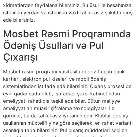
xidmətlərdən faydalana bilərsiniz. Bu üsul ilə hesabınıza
istənilən yerdən və istənilən vaxt təhlükəsiz şəkildə giriş
edə bilərsiniz.
Mosbet Rəsmi Proqramında
Ödəniş Üsulları və Pul
Çıxarışı
Mosbet rəsmi proqramı vasitəsilə depozit üçün bank
kartları, elektron pul kisələri və mobil ödəniş
sistemlərindən istifadə edə bilərsiniz. Çıxarış prosesi də
eyni qədər sadə olub, istifadəçi şəxsi kabinetindən
əməliyyatı rahatlıqla təşkil edə bilər. Bütün maliyyə
əməliyyatları müasir şifrələmə texnologiyaları ilə
qorunur, bu da təhlükəsizliyi təmin edir. Klublar ödəniş
üsullarının müxtəlifliyinə görə seçilərək, ən rahat variantı
asanlıqla tapa bilərsiniz. Pul çıxarış müddətləri seçilən