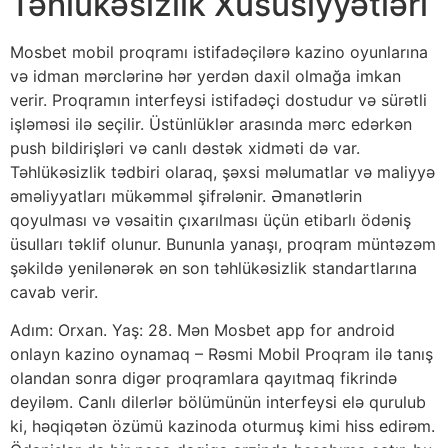
Təhlükəsizlik Xüsusiyyətləri
Mosbet mobil proqramı istifadəçilərə kazino oyunlarına
və idman mərclərinə hər yerdən daxil olmağa imkan
verir. Proqramın interfeysi istifadəçi dostudur və sürətli
işləməsi ilə seçilir. Üstünlüklər arasında mərc edərkən
push bildirişləri və canlı dəstək xidməti də var.
Təhlükəsizlik tədbiri olaraq, şəxsi məlumatlar və maliyyə
əməliyyatları mükəmməl şifrələnir. Əmanətlərin
qoyulması və vəsaitin çıxarılması üçün etibarlı ödəniş
üsulları təklif olunur. Bununla yanaşı, proqram müntəzəm
şəkildə yenilənərək ən son təhlükəsizlik standartlarına
cavab verir.
Adım: Orxan. Yaş: 28. Mən Mosbet app for android
onlayn kazino oynamaq – Rəsmi Mobil Proqram ilə tanış
olandan sonra digər proqramlara qayıtmaq fikrində
deyiləm. Canlı dilerlər bölümünün interfeysi elə qurulub
ki, həqiqətən özümü kazinoda oturmuş kimi hiss edirəm.